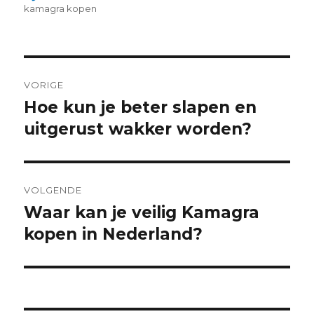
on
kamagra kopen
Post
VORIGE
navigation
Hoe kun je beter slapen en
Previous
uitgerust wakker worden?
post:
VOLGENDE
Waar kan je veilig Kamagra
Next
kopen in Nederland?
post: