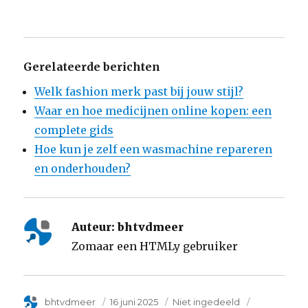
Gerelateerde berichten
Welk fashion merk past bij jouw stijl?
Waar en hoe medicijnen online kopen: een
complete gids
Hoe kun je zelf een wasmachine repareren
en onderhouden?
Auteur:
bhtvdmeer
Zomaar een HTMLy gebruiker
Author
bhtvdmeer
Posted
16 juni 2025
Categorie
Niet ingedeeld
Tags