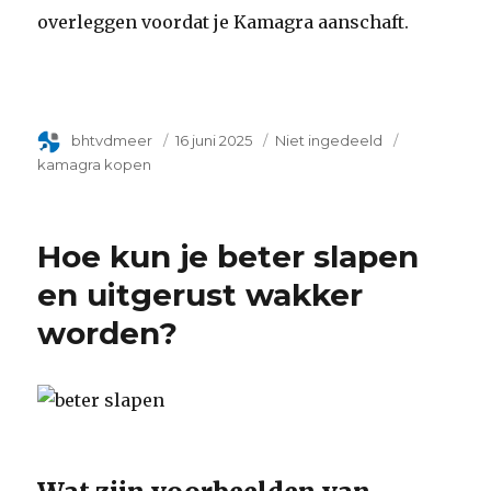
overleggen voordat je Kamagra aanschaft.
Author
bhtvdmeer
Geplaatst
16 juni 2025
Categorie
Niet ingedeeld
Tags
op
kamagra kopen
Hoe kun je beter slapen
en uitgerust wakker
worden?