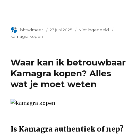
Author
bhtvdmeer
Geplaatst
27 juni 2025
Categorie
Niet ingedeeld
Tags
op
kamagra kopen
Waar kan ik betrouwbaar
Kamagra kopen? Alles
wat je moet weten
Is Kamagra authentiek of nep?