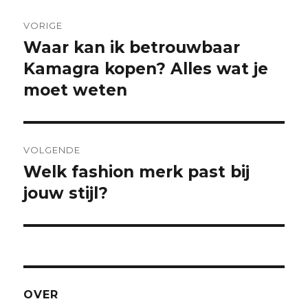
Post
VORIGE
navigation
Waar kan ik betrouwbaar
Previous
Kamagra kopen? Alles wat je
post:
moet weten
VOLGENDE
Welk fashion merk past bij
Next
jouw stijl?
post:
OVER