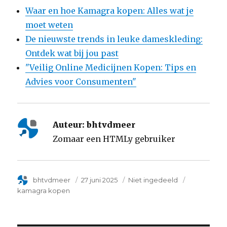
Waar en hoe Kamagra kopen: Alles wat je
moet weten
De nieuwste trends in leuke dameskleding:
Ontdek wat bij jou past
"Veilig Online Medicijnen Kopen: Tips en
Advies voor Consumenten"
Auteur:
bhtvdmeer
Zomaar een HTMLy gebruiker
Author
bhtvdmeer
Posted
27 juni 2025
Categorie
Niet ingedeeld
Tags
on
kamagra kopen