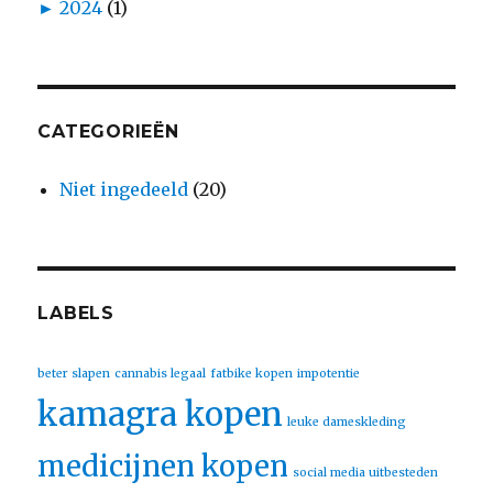
►
2024
(1)
CATEGORIEËN
Niet ingedeeld
(20)
LABELS
beter slapen
cannabis legaal
fatbike kopen
impotentie
kamagra kopen
leuke dameskleding
medicijnen kopen
social media uitbesteden